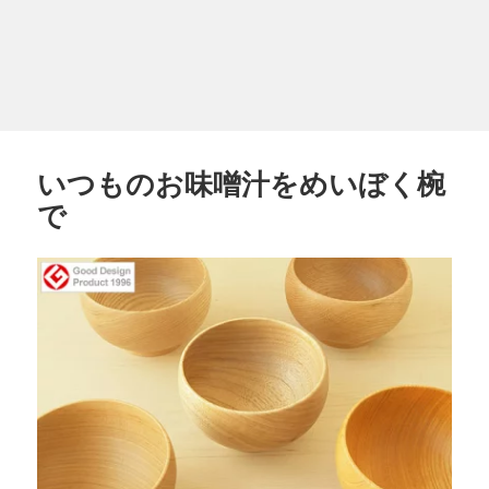
いつものお味噌汁をめいぼく椀
で