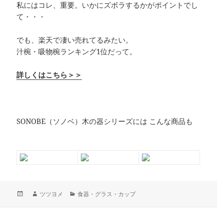
私にはコレ、重要。いかにズボラするかがポイントでし
て・・・
でも、楽天で凄い売れてるみたい。
汁椀・吸物椀ランキング1位だって。
詳しくはこちら＞＞
SONOBE（ソノベ）木の器シリーズには こんな商品も
投
作
カ
ツツヨメ
食器・グラス・カップ
稿
成
テ
日:
者
ゴ
投