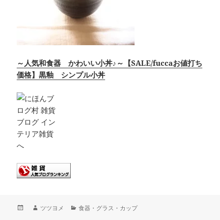
～人気和食器 かわいい小丼♪～【SALE/fuccaお値打ち
価格】黒釉 シンプル小丼
投
作
カ
ツツヨメ
食器・グラス・カップ
稿
成
テ