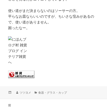
使い道がまだ決まらないのはソーサーの方。
平らなお皿ならいいのですが、ちいさな窪みがあるの
で、使い道がありません。
困ったなー。
投
作
カ
ツツヨメ
食器・グラス・カップ
稿
成
テ
日:
者
ゴ
投
リ
前