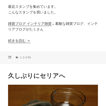
最近スタンプを集めています。
こんなスタンプを買いました。
雑貨ブログ インテリア雑貨
←素敵な雑貨ブログ、インテ
リアブログがたくさん
セリアのスタンプ
続きを読む
投
カ
１００均
稿
テ
日:
ゴ
リ
久しぶりにセリアへ
ー