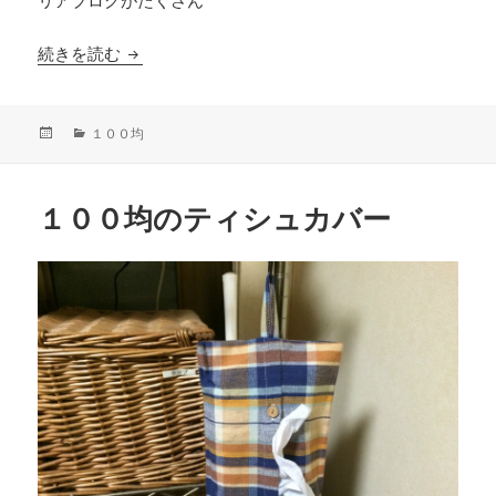
リアブログがたくさん
今年の手帳は
続きを読む
投
カ
１００均
稿
テ
日:
ゴ
リ
１００均のティシュカバー
ー