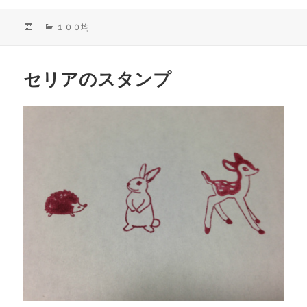
投
カ
１００均
稿
テ
日:
ゴ
リ
セリアのスタンプ
ー