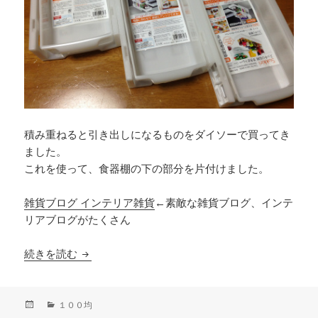
積み重ねると引き出しになるものをダイソーで買ってき
ました。
これを使って、食器棚の下の部分を片付けました。
雑貨ブログ インテリア雑貨
←素敵な雑貨ブログ、インテ
リアブログがたくさん
ダイソーの引き出し収納
続きを読む
投
カ
１００均
稿
テ