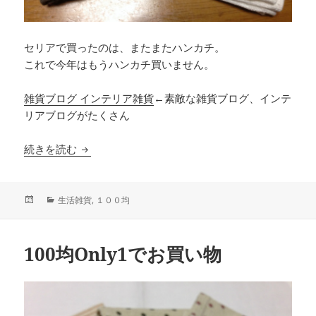
セリアで買ったのは、またまたハンカチ。
これで今年はもうハンカチ買いません。
雑貨ブログ インテリア雑貨
←素敵な雑貨ブログ、インテ
リアブログがたくさん
セリアでお買い物
続きを読む
投
カ
生活雑貨
,
１００均
稿
テ
日:
ゴ
リ
100均Only1でお買い物
ー