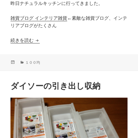
昨日ナチュラルキッチンに行ってきました。
雑貨ブログ インテリア雑貨
←素敵な雑貨ブログ、インテ
リアブログがたくさん
ナチュラルキッチンでお買い物
続きを読む
投
カ
１００均
稿
テ
日:
ゴ
リ
ダイソーの引き出し収納
ー