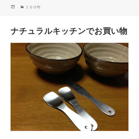
投
カ
１００均
稿
テ
日:
ゴ
リ
ナチュラルキッチンでお買い物
ー