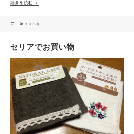
マスキングテープの収納
続きを読む
投
カ
１００均
稿
テ
日:
ゴ
リ
セリアでお買い物
ー