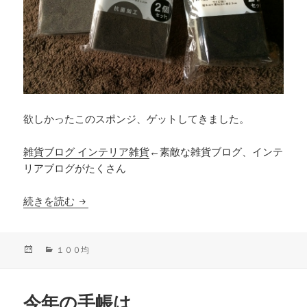
欲しかったこのスポンジ、ゲットしてきました。
雑貨ブログ インテリア雑貨
←素敵な雑貨ブログ、インテ
リアブログがたくさん
黒いスポンジ
続きを読む
投
カ
１００均
稿
テ
日:
ゴ
リ
今年の手帳は
ー