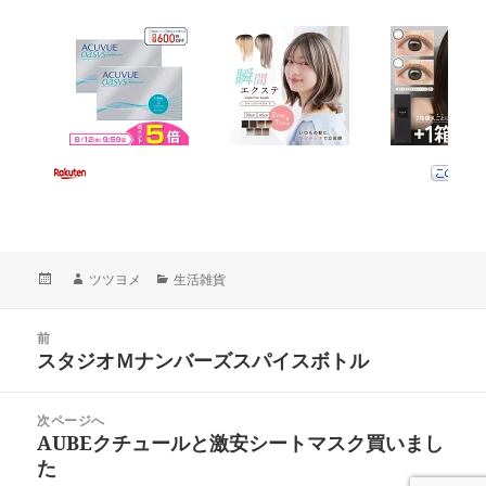
投
作
カ
ツツヨメ
生活雑貨
稿
成
テ
日:
者
ゴ
投
リ
前
稿
スタジオＭナンバーズスパイスボトル
ー
前
ナ
の
ビ
投
次ページへ
ゲ
稿:
AUBEクチュールと激安シートマスク買いまし
次
ー
た
の
シ