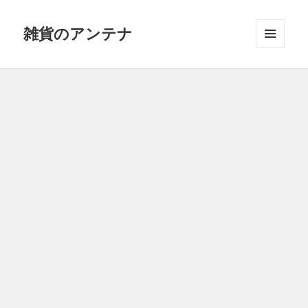
雑貨のアンテナ
メニュ
ーとウ
ィジェ
ット