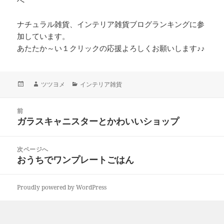
ナチュラル雑貨、インテリア雑貨ブログランキングに参
加しています。
あたたか～い１クリックの応援よろしくお願いします♪♪
投
作
カ
ツツヨメ
インテリア雑貨
稿
成
テ
日:
者
ゴ
投
リ
前
稿
ガラスキャニスターとかわいいショップ
ー
前
ナ
の
ビ
投
次ページへ
ゲ
稿:
おうちでワンプレートごはん
次
ー
の
シ
投
ョ
Proudly powered by WordPress
稿:
ン