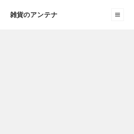
雑貨のアンテナ
メニュ
ーとウ
ィジェ
ット