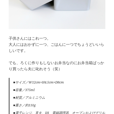
子供さんにはこれ一つ。
大人にはおかずに一つ、ごはんに一つでちょうどいいら
しいです。
でも、ろくに作りもしないお弁当なのにお弁当箱ばっか
り買ったら夫に叱れそう（笑）
■サイズ／W12cm×H4.5cm×D8cm
■容量／375ml
■材質／アルミニウム
■重さ／約110g
■電子レンジ、直火、IH、電磁調理器、オーブンおよびグリル