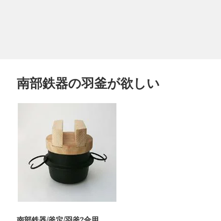
南部鉄器の羽釜が欲しい
南部鉄器/釜定/羽釜2合用