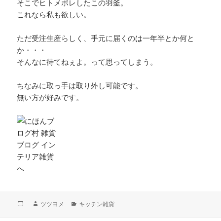
そこでヒトメボレしたこの羽釜。
これなら私も欲しい。
ただ受注生産らしく、手元に届くのは一年半とか何と
か・・・
そんなに待てねぇよ。って思ってしまう。
ちなみに取っ手は取り外し可能です。
無い方が好みです。
投
作
カ
ツツヨメ
キッチン雑貨
稿
成
テ