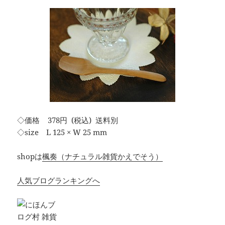
◇価格 378円 (税込) 送料別
◇size L 125 × W 25 mm
shopは
楓奏（ナチュラル雑貨かえでそう）
人気ブログランキングへ