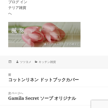
投
作
カ
ツツヨメ
キッチン雑貨
稿
成
テ
日:
者
ゴ
投
リ
前
稿
コットンリネン ドットブックカバー
ー
前
ナ
の
ビ
投
次ページへ
ゲ
稿:
Gamila Secret ソープ オリジナル
次
ー
の
シ