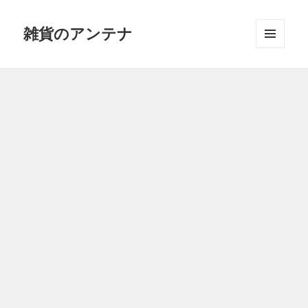
雑貨のアンテナ
メニュ
ーとウ
ィジェ
ット